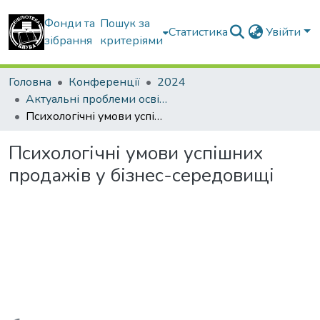
Фонди та
Пошук за
Статистика
Увійти
зібрання
критеріями
Головна
Конференції
2024
Актуальні проблеми освітнього процесу в контексті європейського вибору України
Психологічні умови успішних продажів у бізнес-середовищі
Психологічні умови успішних
продажів у бізнес-середовищі