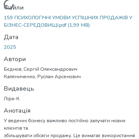
Вантажиться...
Файли
159 ПСИХОЛОГІЧНІ УМОВИ УСПІШНИХ ПРОДАЖІВ У
БІЗНЕС-СЕРЕДОВИЩІ.pdf
(1,99 MB)
Дата
2025
Автори
Бєднов, Сергій Олександрович
Калениченко, Руслан Арсенович
Видавець
Ліра-К
Анотація
У веденні бізнесу важливо постійно залучати нових
клієнтів та
збільшувати обсяги продажу. Це вимагає використання