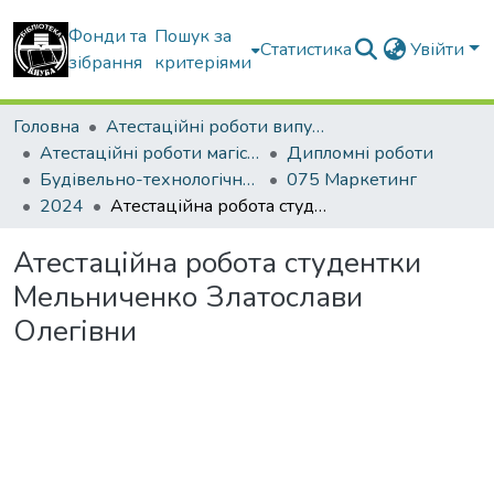
Фонди та
Пошук за
Статистика
Увійти
зібрання
критеріями
Головна
Атестаційні роботи випускників
Атестаційні роботи магістрів
Дипломні роботи
Будівельно-технологічний факультет
075 Маркетинг
2024
Атестаційна робота студентки Мельниченко Златослави Олегівни
Атестаційна робота студентки
Мельниченко Златослави
Олегівни