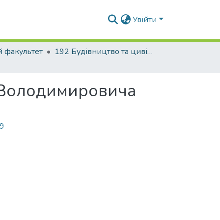
Увійти
й факультет
192 Будівництво та цивільна інженерія. Промислове і цивільне будівництво
а Володимировича
29