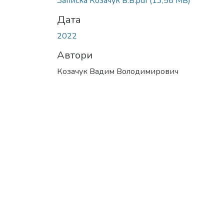
Записка Козачук В.В.pdf
(13,58 MB)
Дата
2022
Автори
Козачук Вадим Володимирович