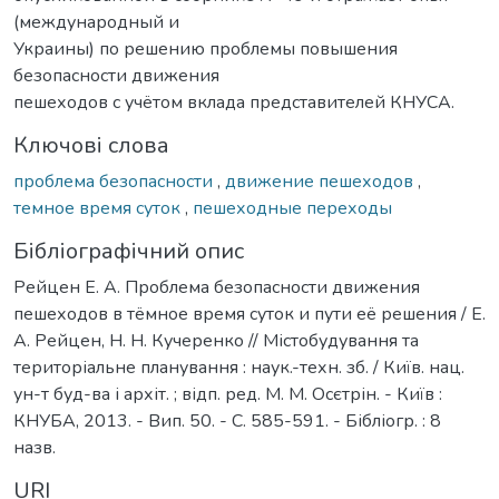
(международный и
Украины) по решению проблемы повышения
безопасности движения
пешеходов с учётом вклада представителей КНУСА.
Ключові слова
проблема безопасности
,
движение пешеходов
,
темное время суток
,
пешеходные переходы
Бібліографічний опис
Рейцен Е. А. Проблема безопасности движения
пешеходов в тёмное время суток и пути её решения / Е.
А. Рейцен, Н. Н. Кучеренко // Містобудування та
територіальне планування : наук.-техн. зб. / Київ. нац.
ун-т буд-ва і архіт. ; відп. ред. М. М. Осєтрін. - Київ :
КНУБА, 2013. - Вип. 50. - С. 585-591. - Бібліогр. : 8
назв.
URI