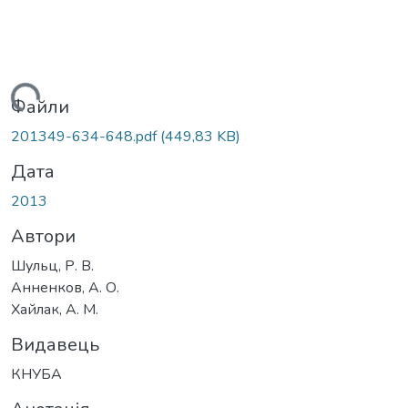
ажиться...
Файли
201349-634-648.pdf
(449,83 KB)
Дата
2013
Автори
Шульц, Р. В.
Анненков, А. О.
Хайлак, А. М.
Видавець
КНУБА