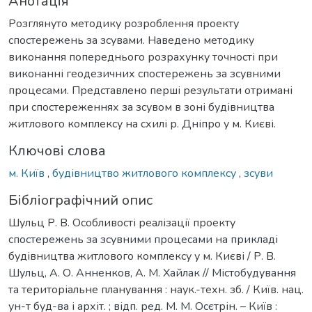
Анотація
Розглянуто методику розроблення проекту
спостережень за зсувами. Наведено методику
виконання попереднього розрахунку точності при
виконанні геодезичних спостережень за зсувними
процесами. Представлено перші результати отримані
при спостереженнях за зсувом в зоні будівництва
житлового комплексу на схилі р. Дніпро у м. Києві.
Ключові слова
м. Київ
,
будівництво житлового комплексу
,
зсуви
Бібліографічний опис
Шульц Р. В. Особливості реалізації проекту
спостережень за зсувними процесами на прикладі
будівництва житлового комплексу у м. Києві / Р. В.
Шульц, А. О. Анненков, А. М. Хайлак // Містобудування
та територіальне планування : наук.-техн. зб. / Київ. нац.
ун-т буд-ва і архіт. ; відп. ред. М. М. Осєтрін. – Київ :