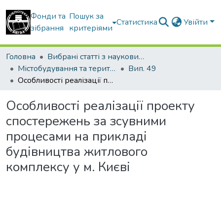
Фонди та
Пошук за
Статистика
Увійти
зібрання
критеріями
Головна
Вибрані статті з наукових збірників КНУБА
Містобудування та територіальне планування
Вип. 49
Особливості реалізації проекту спостережень за зсувними процесами на прикладі будівництва житлового комплексу у м. Києві
Особливості реалізації проекту
спостережень за зсувними
процесами на прикладі
будівництва житлового
комплексу у м. Києві