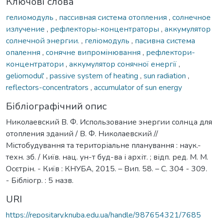
Ключові слова
гелиомодуль
,
пассивная система отопления
,
солнечное
излучение
,
рефлекторы-концентраторы
,
аккумулятор
солнечной энергии.
,
геліомодуль
,
пасивна система
опалення
,
сонячне випромінювання
,
рефлектори-
концентратори
,
аккумулятор сонячної енергії
,
geliomodul'
,
passive system of heating
,
sun radiation
,
reflectors-concentrators
,
accumulator of sun energy
Бібліографічний опис
Николаевский В. Ф. Использование энергии солнца для
отопления зданий / В. Ф. Николаевский //
Містобудування та територіальне планування : наук.-
техн. зб. / Київ. нац. ун-т буд-ва і архіт. ; відп. ред. М. М.
Осєтрін. - Київ : КНУБА, 2015. – Вип. 58. – С. 304 - 309.
- Бібліогр. : 5 назв.
URI
https://repositary.knuba.edu.ua/handle/987654321/7685