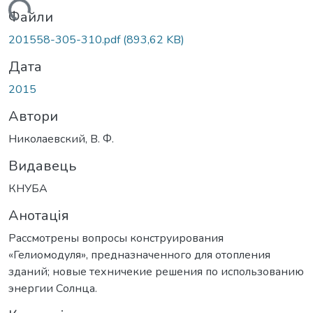
ажиться...
Файли
201558-305-310.pdf
(893,62 KB)
Дата
2015
Автори
Николаевский, В. Ф.
Видавець
КНУБА
Анотація
Рассмотрены вопросы конструирования
«Гелиомодуля», предназначенного для отопления
зданий; новые техничекие решения по использованию
энергии Солнца.