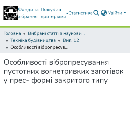
Фонди та
Пошук за
Статистика
Увійти
зібрання
критеріями
Головна
Вибрані статті з наукових збірників КНУБА
Техніка будівництва
Вип. 12
Особливості вібропресування пустотних вогнетривких заготівок у прес- формі закритого типу
Особливості вібропресування
пустотних вогнетривких заготівок
у прес- формі закритого типу