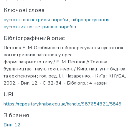
Ключові слова
пустотні вогнетривкі вироби
,
вібропресування
пустотних вогнетривків виробів
Бібліографічний опис
Пентюк Б. М. Особливості вібропресування пустотних
вогнетривких заготівок у прес-
формі закритого типу / Б. М. Пентюк // Техніка
будівництва : наук.-техн. журн. / Київ. нац. ун-т буд-ва
та архітектури ; гол. ред. І. І. Назаренко. - Київ : КНУБА,
2002. - Вип. 12. - С. 32-34. - Бібліогр. : 4 назви.
URI
https://repositary.knuba.edu.ua/handle/987654321/5849
Зібрання
Вип. 12