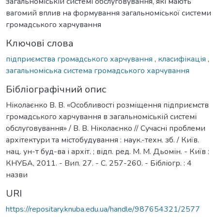
загальноміській системі обслуговування, які мають
вагомий вплив на формування загальноміської системи
громадського харчування
Ключові слова
підприємства громадського харчування
,
класифікація
,
загальноміська система громадського харчування
Бібліографічний опис
Ніколаєнко В. В. «Особливості розміщення підприємств
громадського харчування в загальноміській системі
обслуговування» / В. В. Ніколаєнко // Сучасні проблеми
архітектури та містобудування : наук.-техн. зб. / Київ.
нац. ун-т буд-ва і архіт. ; відп. ред. М. М. Дьомін. - Київ :
КНУБА, 2011. - Вип. 27. - С. 257-260. - Бібліогр. : 4
назви
URI
https://repositary.knuba.edu.ua/handle/987654321/2577