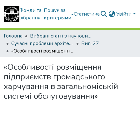
Фонди та
Пошук за
Статистика
Увійти
зібрання
критеріями
Головна
Вибрані статті з наукових збірників КНУБА
Сучасні проблеми архітектури та містобудування
Вип. 27
«Особливості розміщення підприємств громадського харчування в загальноміській системі обслуговування»
«Особливості розміщення
підприємств громадського
харчування в загальноміській
системі обслуговування»