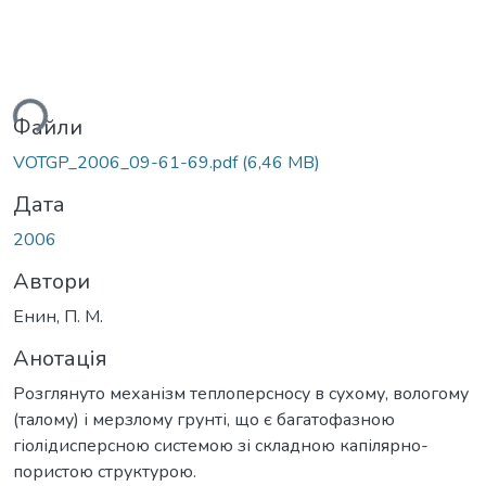
ься...
Файли
VOTGP_2006_09-61-69.pdf
(6,46 MB)
Дата
2006
Автори
Енин, П. М.
Анотація
Розглянуто механізм теплоперсносу в сухому, вологому
(талому) і мерзлому грунті, що є багатофазною
гіолідисперсною системою зі складною капілярно-
пористою структурою.