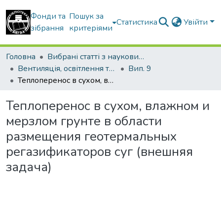
Фонди та
Пошук за
Статистика
Увійти
зібрання
критеріями
Головна
Вибрані статті з наукових збірників КНУБА
Вентиляція, освітлення та теплогазопостачання
Вип. 9
Теплоперенос в сухом, влажном и мерзлом грунте в области размещения геотермальных регазификаторов суг (внешняя задача)
Теплоперенос в сухом, влажном и
мерзлом грунте в области
размещения геотермальных
регазификаторов суг (внешняя
задача)