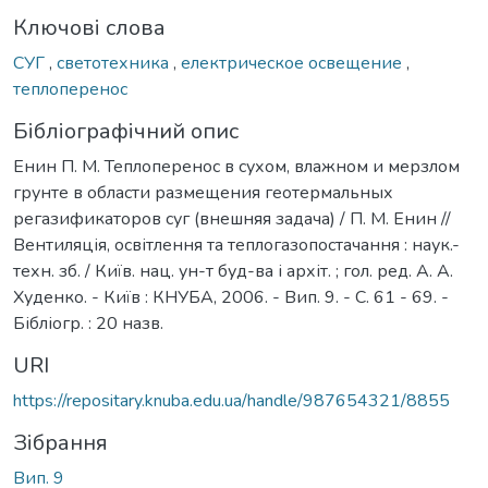
Ключові слова
СУГ
,
светотехника
,
електрическое освещение
,
теплоперенос
Бібліографічний опис
Енин П. М. Теплоперенос в сухом, влажном и мерзлом
грунте в области размещения геотермальных
регазификаторов суг (внешняя задача) / П. М. Енин //
Вентиляція, освітлення та теплогазопостачання : наук.-
техн. зб. / Київ. нац. ун-т буд-ва і архіт. ; гол. ред. А. А.
Худенко. - Київ : КНУБА, 2006. - Вип. 9. - С. 61 - 69. -
Бібліогр. : 20 назв.
URI
https://repositary.knuba.edu.ua/handle/987654321/8855
Зібрання
Вип. 9