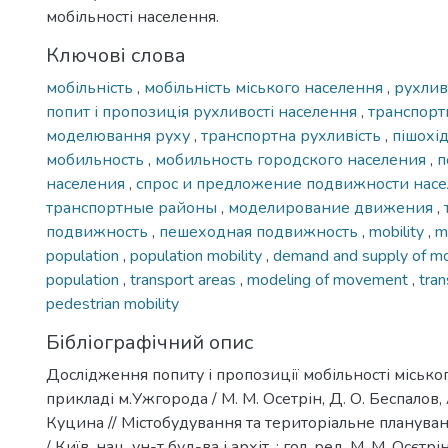
мобільності населення.
Ключові слова
мобільність
,
мобільність міського населення
,
рухлив
попит і пропозиція рухливості населення
,
транспорт
моделювання руху
,
транспортна рухливість
,
пішохі
мобильность
,
мобильность городского населения
,
п
населения
,
спрос и предложение подвижности нас
транспортные районы
,
моделирование движения
,
подвижность
,
пешеходная подвижность
,
mobility
,
m
population
,
population mobility
,
demand and supply of mob
population
,
transport areas
,
modeling of movement
,
tran
pedestrian mobility
Бібліографічний опис
Дослідження попиту і пропозиції мобільності місько
прикладі м.Ужгорода / М. М. Осетрін, Д. О. Беспалов, А.
Куцина // Містобудування та територіальне планування
/ Київ. нац. ун-т буд-ва і архіт. ; гол. ред. М. М. Осєтрі