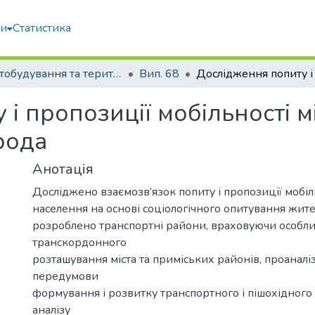
ми
Статистика
Містобудування та територіальне планування
Вип. 68
і пропозиції мобільності 
рода
Анотація
Досліджено взаємозв’язок попиту і пропозиції мобіл
населення на основі соціологічного опитування жите
розроблено транспортні райони, враховуючи особли
транскордонного
розташування міста та приміських районів, проаналі
передумови
формування і розвитку транспортного і пішохідного 
аналізу