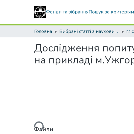
Фонди та зібрання
Пошук за критерія
Головна
Вибрані статті з наукових збірників КНУБА
Дослідження попиту 
на прикладі м.Ужго
Вантажиться...
Файли