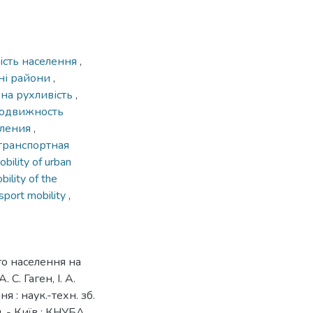
ість населення
,
ні райони
,
дна рухливість
,
одвижность
еления
,
транспортная
obility of urban
ility of the
sport mobility
,
го населення на
 С. Гаген, І. А.
 : наук.-техн. зб.
н. - Київ : КНУБА,