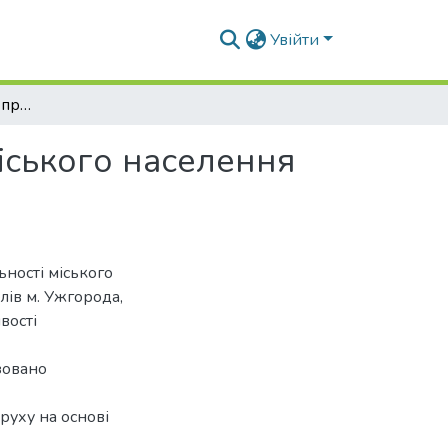
Увійти
Дослідження попиту і пропозиції мобільності міського населення на прикладі м.Ужгорода
міського населення
ьності міського
лів м. Ужгорода,
вості
зовано
руху на основі