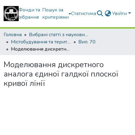
Фонди та
Пошук за
Статистика
Увійти
зібрання
критеріями
Головна
Вибрані статті з наукових збірників КНУБА
Містобудування та територіальне планування
Вип. 70
Моделювання дискретного аналога єдиної галдкої плоскої кривої лінії
Моделювання дискретного
аналога єдиної галдкої плоскої
кривої лінії