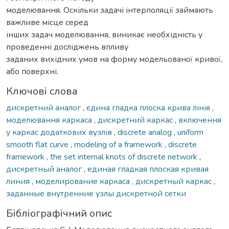
моделювання. Оскільки задачі інтерполяції займають
важливе місце серед
інших задач моделювання, виникає необхідність у
проведенні досліджень впливу
заданих вихідних умов на форму модельованої кривої,
або поверхні.
Ключові слова
дискретний аналог
,
єдина гладка плоска крива лінія
,
моделювання каркаса
,
дискретний каркас
,
включення
у каркас додаткових вузлів
,
discrete analog
,
uniform
smooth flat curve
,
modeling of a framework
,
discrete
framework
,
the set internal knots of discrete network
,
дискретный аналог
,
единая гладкая плоская кривая
линия
,
моделирование каркаса
,
дискретный каркас
,
заданные внутренние узлы дискретной сетки
Бібліографічний опис