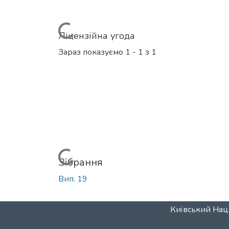
Вантажиться...
Ліцензійна угода
Зараз показуємо
1 - 1 з 1
Вантажиться...
Зібрання
Вип. 19
Київський Наці