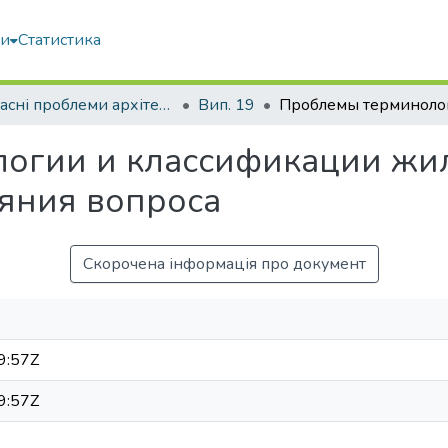
ми
Статистика
Сучасні проблеми архітектури та містобудування
Вип. 19
огии и классификации жил
яния вопроса
Скорочена інформація про документ
9:57Z
9:57Z