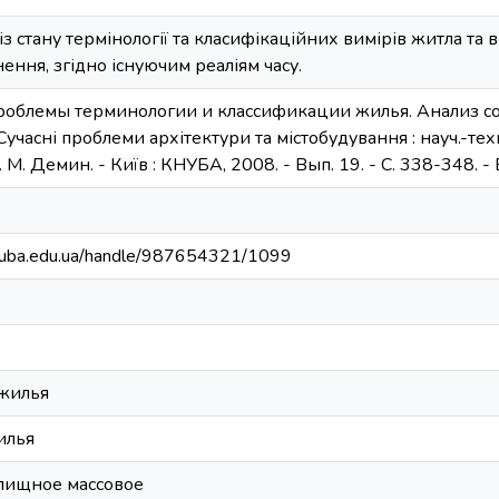
з стану термінології та класифікаційних вимірів житла та в
нення, згідно існуючим реаліям часу.
Проблемы терминологии и классификации жилья. Анализ со
 Сучасні проблеми архітектури та містобудування : науч.-техн.
Н. М. Демин. - Київ : КНУБА, 2008. - Вып. 19. - С. 338-348. - 
.knuba.edu.ua/handle/987654321/1099
 жилья
илья
лищное массовое