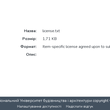
Назва:
license.txt
Розмір:
1,71 KB
Формат:
Item-specific license agreed upon to s
Опис:
ональний Університет будівництва і архітектури
copyrigh
Налаштування доступності
Надіслати відгук