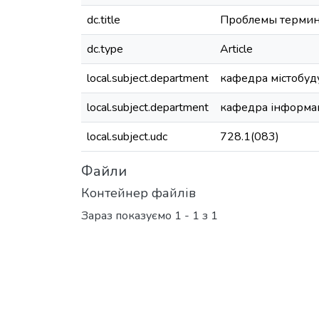
dc.title
Проблемы термино
dc.type
Article
local.subject.department
кафедра містобуд
local.subject.department
кафедра інформац
local.subject.udc
728.1(083)
Файли
Контейнер файлів
Зараз показуємо
1 - 1 з 1