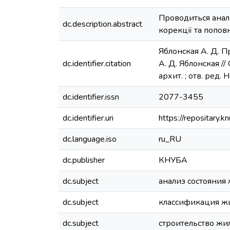
Проводиться аналі
dc.description.abstract
корекції та попов
Яблонская А. Д. 
dc.identifier.citation
А. Д. Яблонская //
архит. ; отв. ред. 
dc.identifier.issn
2077-3455
dc.identifier.uri
https://repositary
dc.language.iso
ru_RU
dc.publisher
КНУБА
dc.subject
анализ состояния
dc.subject
классификация ж
dc.subject
строительство жи