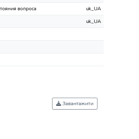
тояния вопроса
uk_UA
uk_UA
Завантажити