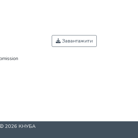
Завантажити
ubmission
t © 2026
КНУБА