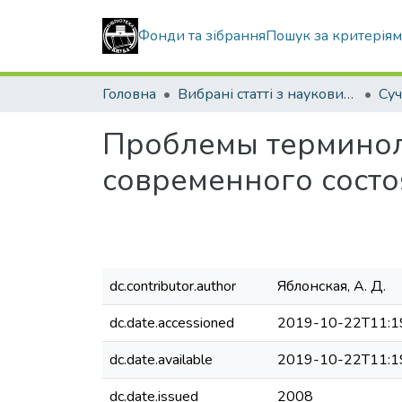
Фонди та зібрання
Пошук за критерія
Головна
Вибрані статті з наукових збірників КНУБА
Проблемы терминол
современного состо
dc.contributor.author
Яблонская, А. Д.
dc.date.accessioned
2019-10-22T11:1
dc.date.available
2019-10-22T11:1
dc.date.issued
2008