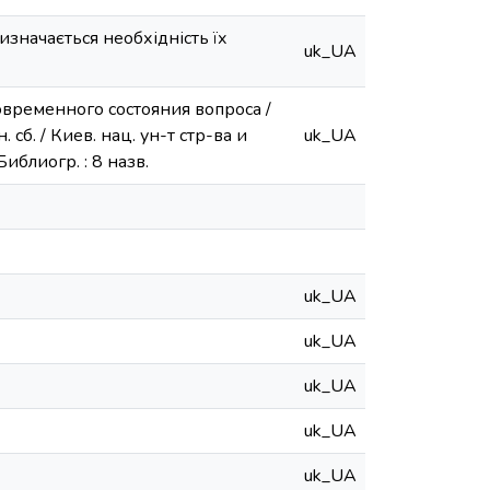
изначається необхідність їх
uk_UA
временного состояния вопроса /
 сб. / Киев. нац. ун-т стр-ва и
uk_UA
Библиогр. : 8 назв.
uk_UA
uk_UA
uk_UA
uk_UA
uk_UA