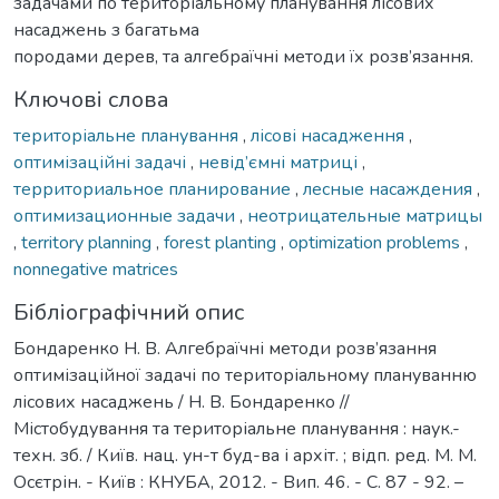
задачами по територіальному планування лісових
насаджень з багатьма
породами дерев, та алгебраїчні методи їх розв’язання.
Ключові слова
територіальне планування
,
лісові насадження
,
оптимізаційні задачі
,
невід’ємні матриці
,
территориальное планирование
,
лесные насаждения
,
оптимизационные задачи
,
неотрицательные матрицы
,
territory planning
,
forest planting
,
optimization problems
,
nonnegative matrices
Бібліографічний опис
Бондаренко Н. В. Алгебраїчні методи розв’язання
оптимізаційної задачі по територіальному плануванню
лісових насаджень / Н. В. Бондаренко //
Містобудування та територіальне планування : наук.-
техн. зб. / Київ. нац. ун-т буд-ва і архіт. ; відп. ред. М. М.
Осєтрін. - Київ : КНУБА, 2012. - Вип. 46. - С. 87 - 92. –