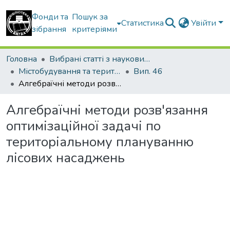
Фонди та
Пошук за
Статистика
Увійти
зібрання
критеріями
Головна
Вибрані статті з наукових збірників КНУБА
Містобудування та територіальне планування
Вип. 46
Алгебраїчні методи розв'язання оптимізаційної задачі по територіальному плануванню лісових насаджень
Алгебраїчні методи розв'язання
оптимізаційної задачі по
територіальному плануванню
лісових насаджень