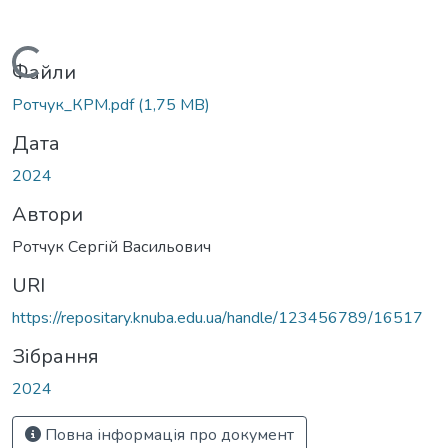
Вантажиться...
Файли
Ротчук_КРМ.pdf
(1,75 MB)
Дата
2024
Автори
Ротчук Сергій Васильович
URI
https://repositary.knuba.edu.ua/handle/123456789/16517
Зібрання
2024
Повна інформація про документ