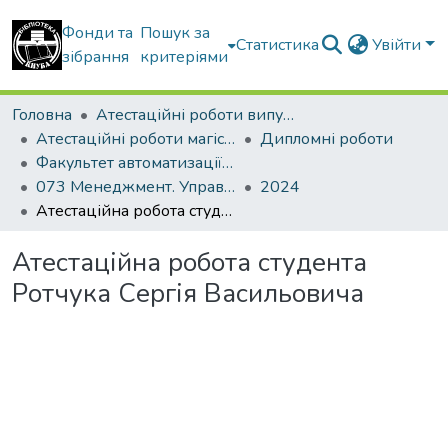
Фонди та
Пошук за
Статистика
Увійти
зібрання
критеріями
Головна
Атестаційні роботи випускників
Атестаційні роботи магістрів
Дипломні роботи
Факультет автоматизації і інформаційних технологій
073 Менеджмент. Управління проектами
2024
Атестаційна робота студента Ротчука Сергія Васильовича
Атестаційна робота студента
Ротчука Сергія Васильовича