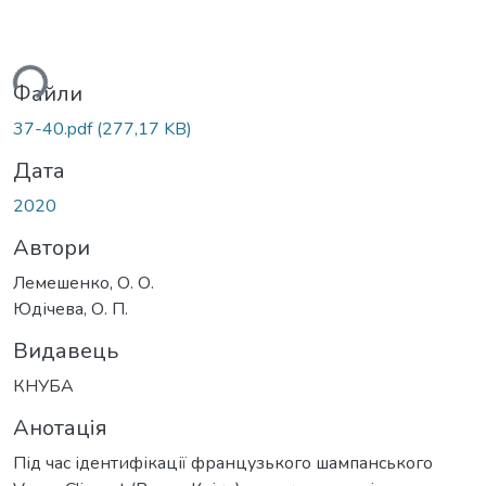
ься...
Файли
37-40.pdf
(277,17 KB)
Дата
2020
Автори
Лемешенко, О. О.
Юдічева, О. П.
Видавець
КНУБА
Анотація
Під час ідентифікації французького шампанського