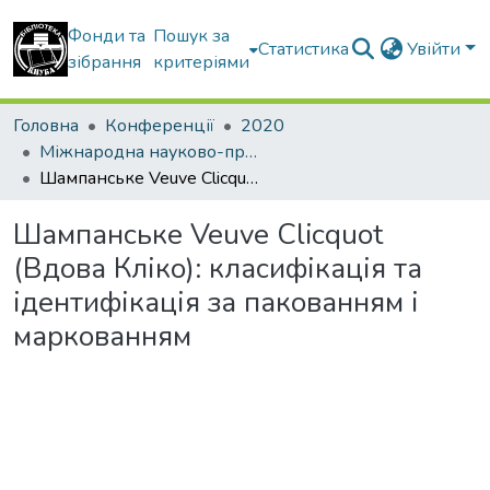
Фонди та
Пошук за
Статистика
Увійти
зібрання
критеріями
Головна
Конференції
2020
Міжнародна науково-практична інтернет-конференція "Маркетингові стратегії, підприємництво і торгівля: сучасний стан, напрямки розвитку"
Шампанське Veuve Clicquot (Вдова Кліко): класифікація та ідентифікація за пакованням і маркованням
Шампанське Veuve Clicquot
(Вдова Кліко): класифікація та
ідентифікація за пакованням і
маркованням