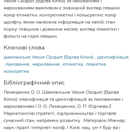
Veuve Clicquot (Вдова Кліко) за пакованням і
маркованням важливим є зовнішній вигляд пляшки;
колір етикетки, контретикетки і кольєретки; колір
шрифту, яким нанесена інформація на напій; стан
корку; товщина і довжина мюзлє; вигляд плакетки і
фольги на горлі пляшки.
Ключові слова
шампанське Veuve Clicquot (Вдова Кліко)
,
ідентифікація
,
паковання
,
марковання
,
етикетка
,
плакетка
,
кольєретка
Бібліографічний опис
Лемешенко О. О. Шампанське Veuve Clicquot (Вдова
Кліко): класифікація та ідентифікація за пакованням і
маркованням / О. О. Лемешенко, О. П. Юдічева //
Маркетингові стратегії, підприємництво і торгівля:
сучасний стан, напрямки розвитку : Матеріали Міжнар.
наук.-практ. інтернет-конф. / Київ. нац. ун-т буд-ва і