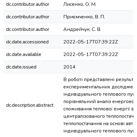
dc.contributor.author
Лисенко, О. М.
dc.contributor.author
Приємченко, В. П.
dc.contributor.author
Андрейчук, С. В.
dc.date.accessioned
2022-05-17T07:39:22Z
dc.date.available
2022-05-17T07:39:22Z
dc.date.issued
2014
В роботі представлені результа
експериментальних досліджень
індивідуального теплового пун
порівняльний аналіз енергоеф
dc.description.abstract
споживання теплової енергії в 
централізованого теплопостача
теплопостачання на основі авт
індивідуального теплового пунк