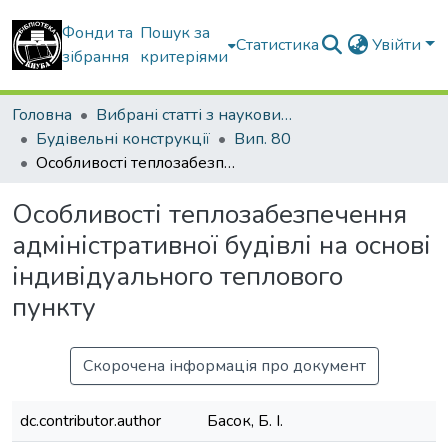
Фонди та
Пошук за
Статистика
Увійти
зібрання
критеріями
Головна
Вибрані статті з наукових збірників КНУБА
Будівельні конструкції
Вип. 80
Особливості теплозабезпечення адміністративної будівлі на основі індивідуального теплового пункту
Особливості теплозабезпечення
адміністративної будівлі на основі
індивідуального теплового
пункту
Скорочена інформація про документ
dc.contributor.author
Басок, Б. І.