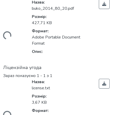
Назва:
buko_2014_80_20.pdf
Розмір:
427,71 KB
Формат:
ться...
Adobe Portable Document
Format
Опис:
Ліцензійна угода
Зараз показуємо
1 - 1 з 1
Назва:
license.txt
Розмір:
3,67 KB
Формат: