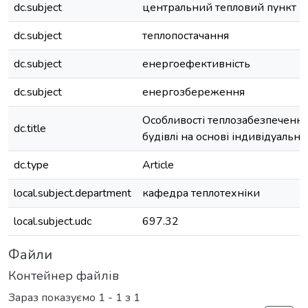
dc.subject
центральний тепловий пункт
dc.subject
теплопостачання
dc.subject
енергоефективність
dc.subject
енергозбереження
Особливості теплозабезпечення
dc.title
будівлі на основі індивідуальн
dc.type
Article
local.subject.department
кафедра теплотехніки
local.subject.udc
697.32
Файли
Контейнер файлів
Зараз показуємо
1 - 1 з 1