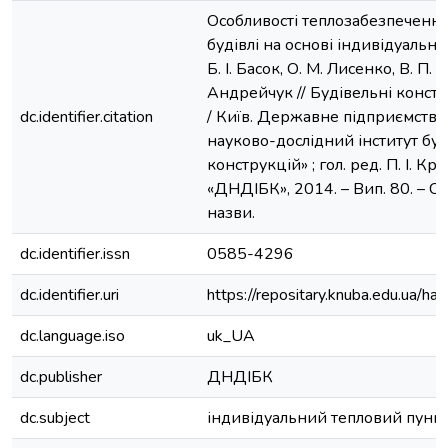
Особливості теплозабезпечення
будівлі на основі індивідуально
Б. І. Басок, О. М. Лисенко, В. П.
Андрейчук // Будівельні констру
dc.identifier.citation
/ Київ. Державне підприємств
науково-дослідний інститут бу
конструкцій» ; гол. ред. П. І. Кр
«ДНДІБК», 2014. – Вип. 80. – С. 9
назви.
dc.identifier.issn
0585-4296
dc.identifier.uri
https://repositary.knuba.edu.ua
dc.language.iso
uk_UA
dc.publisher
ДНДІБК
dc.subject
індивідуальний тепловий пунк