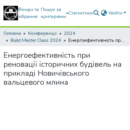
Фонди та
Пошук за
Статистика
Увійти
зібрання
критеріями
Головна
Конференції
2024
Build Master Class 2024
Енергоефективність при реновації історичних будівель на прикладі Новичівського вальцевого млина
Енергоефективність при
реновації історичних будівель на
прикладі Новичівського
вальцевого млина