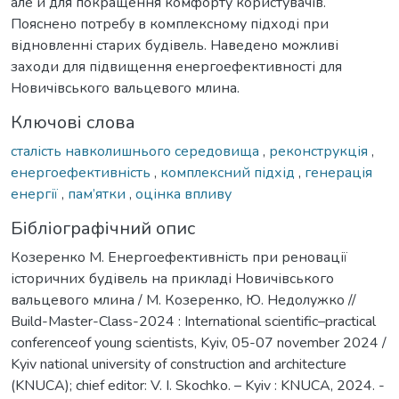
але й для покращення комфорту користувачів.
Пояснено потребу в комплексному підході при
відновленні старих будівель. Наведено можливі
заходи для підвищення енергоефективності для
Новичівського вальцевого млина.
Ключові слова
сталість навколишнього середовища
,
реконструкція
,
енергоефективність
,
комплексний підхід
,
генерація
енергії
,
пам’ятки
,
оцінка впливу
Бібліографічний опис
Козеренко М. Енергоефективність при реновації
історичних будівель на прикладі Новичівського
вальцевого млина / М. Козеренко, Ю. Недолужко //
Build-Master-Class-2024 : International scientific–practical
conferenceof young scientists, Kyiv, 05-07 november 2024 /
Kyiv national university of construction and architecture
(KNUCA); chief editor: V. I. Skochko. – Kyiv : KNUCA, 2024. -