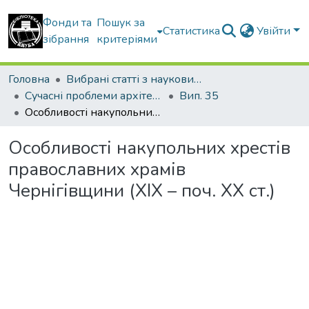
Фонди та
Пошук за
Статистика
Увійти
зібрання
критеріями
Головна
Вибрані статті з наукових збірників КНУБА
Сучасні проблеми архітектури та містобудування
Вип. 35
Особливості накупольних хрестів православних храмів Чернігівщини (ХІХ – поч. ХХ ст.)
Особливості накупольних хрестів
православних храмів
Чернігівщини (ХІХ – поч. ХХ ст.)