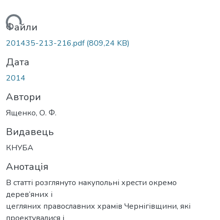
ажиться...
Файли
201435-213-216.pdf
(809,24 KB)
Дата
2014
Автори
Ященко, О. Ф.
Видавець
КНУБА
Анотація
В статті розглянуто накупольні хрести окремо
дерев‘яних і
цегляних православних храмів Чернігівщини, які
проектувалися і