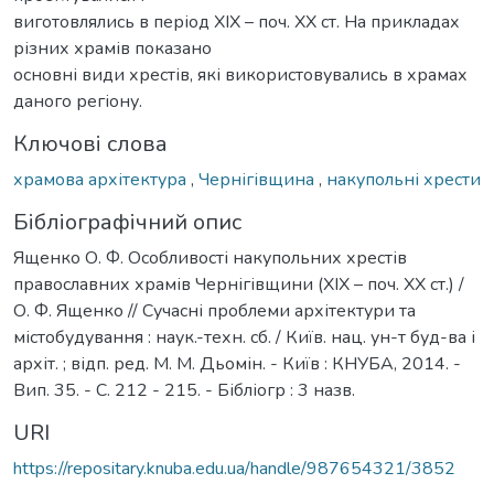
виготовлялись в період ХІХ – поч. ХХ ст. На прикладах
різних храмів показано
основні види хрестів, які використовувались в храмах
даного регіону.
Ключові слова
храмова архітектура
,
Чернігівщина
,
накупольні хрести
Бібліографічний опис
Ященко О. Ф. Особливості накупольних хрестів
православних храмів Чернігівщини (ХІХ – поч. ХХ ст.) /
О. Ф. Ященко // Сучасні проблеми архітектури та
містобудування : наук.-техн. сб. / Київ. нац. ун-т буд-ва і
архіт. ; відп. ред. М. М. Дьомін. - Київ : КНУБА, 2014. -
Вип. 35. - С. 212 - 215. - Бібліогр : 3 назв.
URI
https://repositary.knuba.edu.ua/handle/987654321/3852