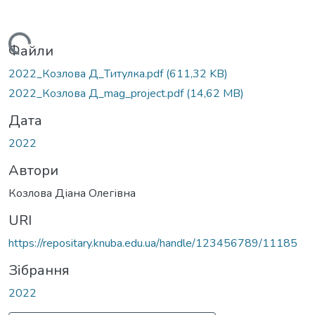
Вантажиться...
Файли
2022_Козлова Д_Титулка.pdf
(611,32 KB)
2022_Козлова Д_mag_project.pdf
(14,62 MB)
Дата
2022
Автори
Козлова Діана Олегівна
URI
https://repositary.knuba.edu.ua/handle/123456789/11185
Зібрання
2022