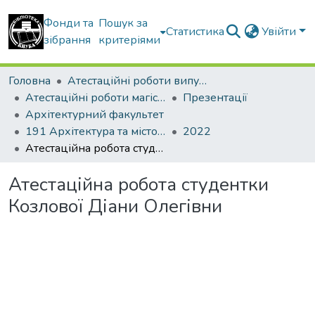
Фонди та
Пошук за
Статистика
Увійти
зібрання
критеріями
Головна
Атестаційні роботи випускників
Атестаційні роботи магістрів
Презентації
Архітектурний факультет
191 Архітектура та містобудування. Дизайн архітектурного середовища
2022
Атестаційна робота студентки Козлової Діани Олегівни
Атестаційна робота студентки
Козлової Діани Олегівни