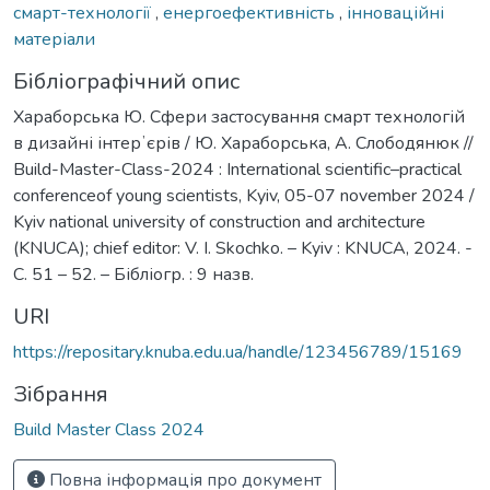
смарт-технології
,
енергоефективність
,
інноваційні
матеріали
Бібліографічний опис
Хараборська Ю. Сфери застосування смарт технологій
в дизайні інтерʼєрів / Ю. Хараборська, А. Слободянюк //
Build-Master-Class-2024 : International scientific–practical
conferenceof young scientists, Kyiv, 05-07 november 2024 /
Kyiv national university of construction and architecture
(KNUCA); chief editor: V. I. Skochko. – Kyiv : KNUCA, 2024. -
С. 51 – 52. – Бібліогр. : 9 назв.
URI
https://repositary.knuba.edu.ua/handle/123456789/15169
Зібрання
Build Master Class 2024
Повна інформація про документ