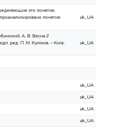
ределяющие это понятие,
 проанализировано понятие
uk_UA
инский, А. В. Весна //
дп. ред. П. М. Куліков. – Київ :
uk_UA
uk_UA
uk_UA
uk_UA
uk_UA