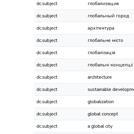
dc.subject
глобализация
dc.subject
глобальный город
dc.subject
архітектура
dc.subject
глобальне місто
dc.subject
глобалізація
dc.subject
глобальні концепції
dc.subject
architecture
dc.subject
sustainable developm
dc.subject
globalization
dc.subject
global concept
dc.subject
a global city