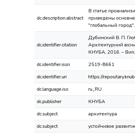
В статье проанализ
dc.description.abstract
приведены основне 
"глобальный город".
Дубинский В. П. Гло
dc.identifier.citation
Архітектурний вісник 
КНУБА, 2016. – Вип. 1
dc.identifier.issn
2519-8661
dc.identifier.uri
https://repositary.k
dc.language.iso
ru_RU
dc.publisher
КНУБА
dc.subject
архитектура
dc.subject
устойчивое развити