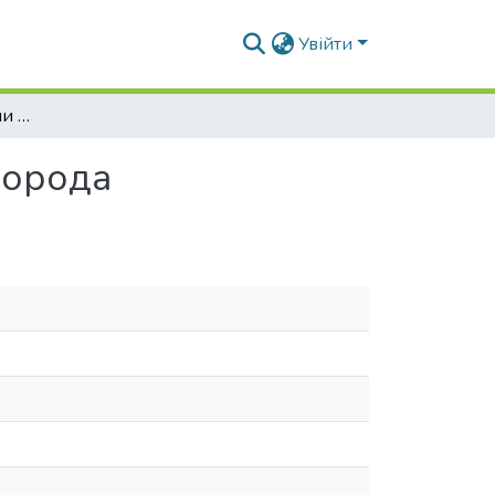
Увійти
Глобальные концепции и теория глобального города
города