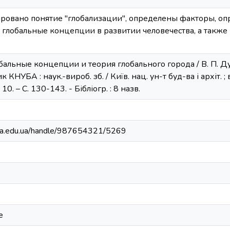
ировано понятие "глобализации", определены факторы, оп
глобальные концепции в развитии человечества, а также
бальные концепции и теория глобального города / В. П. Дуб
КНУБА : наук.-вироб. зб. / Київ. нац. ун-т буд-ва і архіт. ; ві
0. – С. 130-143. - Бібліогр. : 8 назв.
nuba.edu.ua/handle/987654321/5269
е