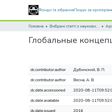
Фонди та зібрання
Пошук за критерія
Головна
Вибрані статті з наукових збірників КНУБА
Глобальные концепц
dc.contributor.author
Дубинский, В. П.
dc.contributor.author
Весна, А. В.
dc.date.accessioned
2020-08-11T09:52:
dc.date.available
2020-08-11T09:52:
dc.date.issued
2016