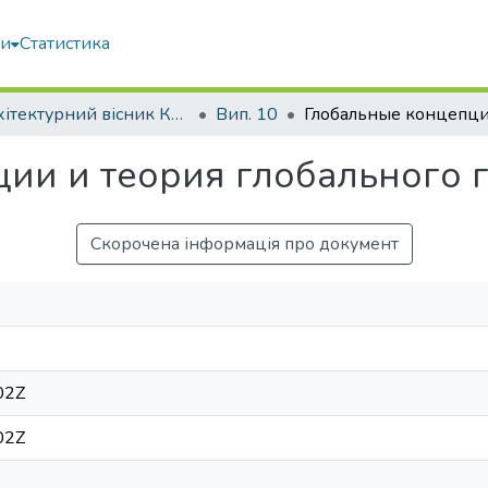
ми
Статистика
Архітектурний вісник КНУБА
Вип. 10
ии и теория глобального 
Скорочена інформація про документ
02Z
02Z