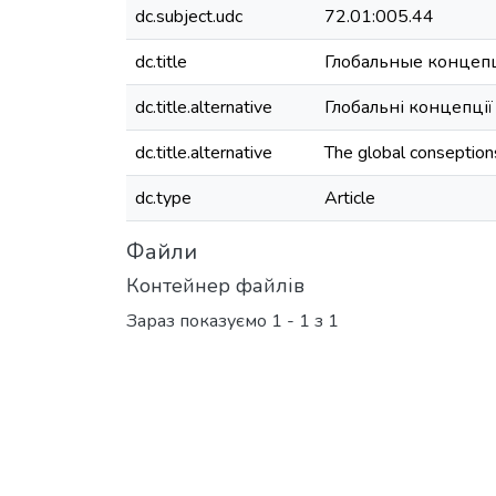
dc.subject.udc
72.01:005.44
dc.title
Глобальные концепц
dc.title.alternative
Глобальні концепції 
dc.title.alternative
The global conseptions
dc.type
Article
Файли
Контейнер файлів
Зараз показуємо
1 - 1 з 1