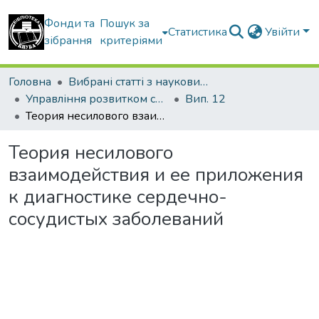
Фонди та
Пошук за
Статистика
Увійти
зібрання
критеріями
Головна
Вибрані статті з наукових збірників КНУБА
Управління розвитком складних систем
Вип. 12
Теория несилового взаимодействия и ее приложения к диагностике сердечно-сосудистых заболеваний
Теория несилового
взаимодействия и ее приложения
к диагностике сердечно-
сосудистых заболеваний