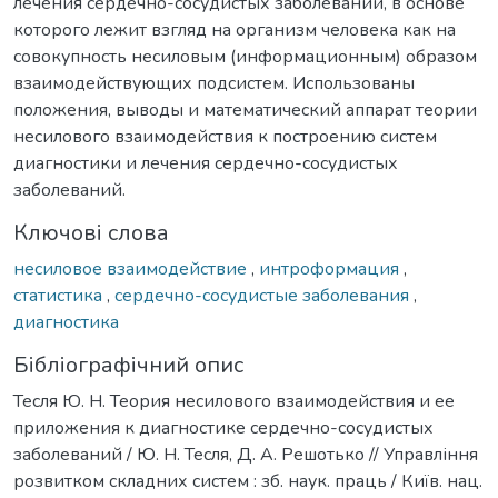
лечения сердечно-сосудистых заболеваний, в основе
которого лежит взгляд на организм человека как на
совокупность несиловым (информационным) образом
взаимодействующих подсистем. Использованы
положения, выводы и математический аппарат теории
несилового взаимодействия к построению систем
диагностики и лечения сердечно-сосудистых
заболеваний.
Ключові слова
несиловое взаимодействие
,
интроформация
,
статистика
,
сердечно-сосудистые заболевания
,
диагностика
Бібліографічний опис
Тесля Ю. Н. Теория несилового взаимодействия и ее
приложения к диагностике сердечно-сосудистых
заболеваний / Ю. Н. Тесля, Д. А. Решотько // Управління
розвитком складних систем : зб. наук. праць / Київ. нац.