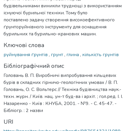
будівельниками виникли труднощі з використанням
існуючої бурильної техніки. Тому було
поставлено задачу створення високоефективного
ґрунторуйнівного інструменту для оснащення
бурильних та бурильно-кранових машин.
Ключові слова
руйнування ґрунтів
,
грунт
,
глина
,
кількість грунтів
Бібліографічний опис
Головань В. П. Виробничі випробування кільцевих
бурів в складних гірничо-геологічних умовах / В. П.
Головань, О. С. Вольтерс // Техніка будівництва наук.-
техн. журн. / Київ. нац. ун-т буд-ва і архіт. ; гол.ред. І. І.
Назаренко - Київ : КНУБА, 2001. - №9. - С. 45-47. -
Бібліогр. : 2 назви
URI