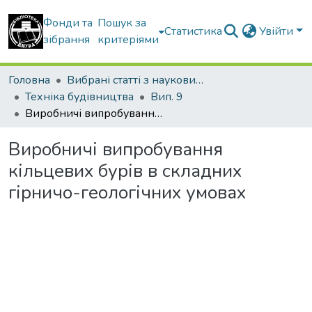
Фонди та
Пошук за
Статистика
Увійти
зібрання
критеріями
Головна
Вибрані статті з наукових збірників КНУБА
Техніка будівництва
Вип. 9
Виробничі випробування кільцевих бурів в складних гірничо-геологічних умовах
Виробничі випробування
кільцевих бурів в складних
гірничо-геологічних умовах