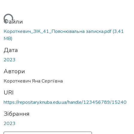
антажиться...
Файли
Короткевич_ЗІК_41_Пояснювальна записка.pdf
(3,41
MB)
Дата
2023
Автори
Короткевич Яна Сергіївна
URI
https://repositary.knuba.edu.ua/handle/123456789/15240
Зібрання
2023