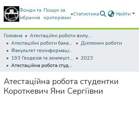
Фонди та
Пошук за
Статистика
Увійти
зібрання
критеріями
Головна
Атестаційні роботи випускників
Атестаційні роботи бакалаврів
Дипломні роботи
Факультет геоінформаційних систем та управління територіями
193 Геодезія та землеустрій. Землеустрій і кадастр
2023
Атестаційна робота студентки Короткевич Яни Сергіївни
Атестаційна робота студентки
Короткевич Яни Сергіївни