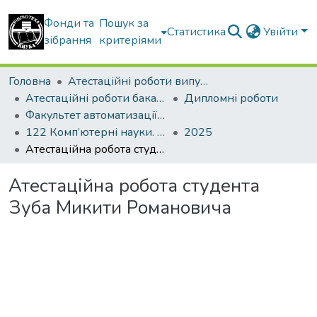
Фонди та
Пошук за
Статистика
Увійти
зібрання
критеріями
Головна
Атестаційні роботи випускників
Атестаційні роботи бакалаврів
Дипломні роботи
Факультет автоматизації і інформаційних технологій
122 Комп’ютерні науки. Інформаційні управляючі системи і технології
2025
Атестаційна робота студента Зуба Микити Романовича
Атестаційна робота студента
Зуба Микити Романовича