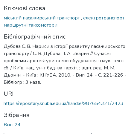
Ключові слова
міський пасажирський транспорт
,
електротранспорт
,
маршрутні таксомотори
Бібліографічний опис
Дубова С. В. Нариси з історії розвитку пасажирського
транспорту / С. В. Дубова , І. А. Зварич // Сучасні
проблеми архітектури та містобудування : наук.-техн.
сб. / Київ. нац. ун-т буд-ва і архіт. ; відп. ред. М. М.
Дьомін. - Київ : КНУБА, 2010. - Вип. 24. - С. 221-226 -
Бібліогр : 3 назв.
URI
https://repositary.knuba.edu.ua/handle/987654321/2423
Зібрання
Вип. 24