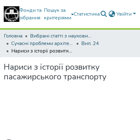
Фонди та
Пошук за
Статистика
Увійти
зібрання
критеріями
Головна
Вибрані статті з наукових збірників КНУБА
Сучасні проблеми архітектури та містобудування
Вип. 24
Нариси з історії розвитку пасажирського транспорту
Нариси з історії розвитку
пасажирського транспорту