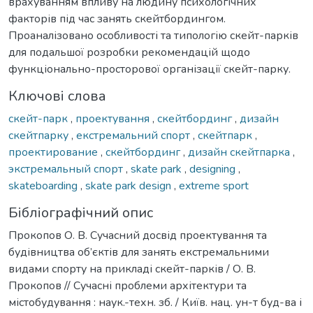
врахуванням впливу на людину психологічних
факторів під час занять скейтбордингом.
Проаналізовано особливості та типологію скейт-парків
для подальшої розробки рекомендацій щодо
функціонально-просторової організації скейт-парку.
Ключові слова
скейт-парк
,
проектування
,
скейтбординг
,
дизайн
скейтпарку
,
екстремальний спорт
,
скейтпарк
,
проектирование
,
скейтбординг
,
дизайн скейтпарка
,
экстремальный спорт
,
skate park
,
designing
,
skateboarding
,
skate park design
,
extreme sport
Бібліографічний опис
Прокопов О. В. Сучасний досвід проектування та
будівництва об’єктів для занять екстремальними
видами спорту на прикладі скейт-парків / О. В.
Прокопов // Сучасні проблеми архітектури та
містобудування : наук.-техн. зб. / Київ. нац. ун-т буд-ва і