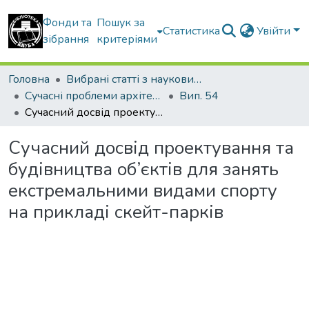
Фонди та
Пошук за
Статистика
Увійти
зібрання
критеріями
Головна
Вибрані статті з наукових збірників КНУБА
Сучасні проблеми архітектури та містобудування
Вип. 54
Сучасний досвід проектування та будівництва об’єктів для занять екстремальними видами спорту на прикладі скейт-парків
Сучасний досвід проектування та
будівництва об’єктів для занять
екстремальними видами спорту
на прикладі скейт-парків