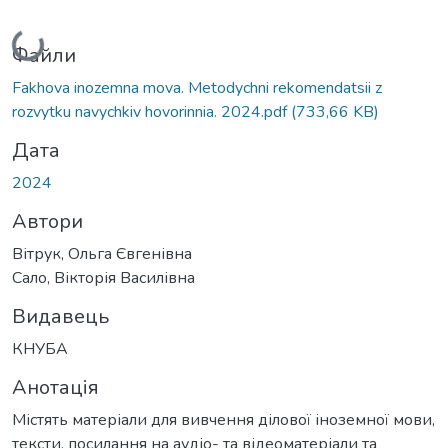
Вантажиться...
Файли
Fakhova inozemna mova. Metodychni rekomendatsii z
rozvytku navychkiv hovorinnia. 2024.pdf
(733,66 KB)
Дата
2024
Автори
Вітрук, Ольга Євгенівна
Сало, Вікторія Василівна
Видавець
КНУБА
Анотація
Містять матеріали для вивчення ділової іноземної мови,
тексти, посилання на аудіо- та відеоматеріали та