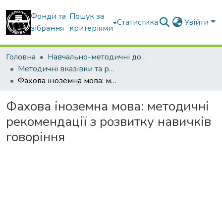
Фонди та
Пошук за
Статистика
Увійти
зібрання
критеріями
Головна
Навчально-методичні документи
Методичні вказівки та рекомендації
Фахова іноземна мова: методичні рекомендації з розвитку навичків говоріння
Фахова іноземна мова: методичні
рекомендації з розвитку навичків
говоріння