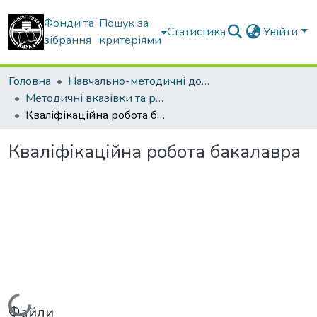
Фонди та
Пошук за
Статистика
Увійти
зібрання
критеріями
Головна
Навчально-методичні документи
Методичні вказівки та рекомендації
Кваліфікаційна робота бакалавра
Кваліфікаційна робота бакалавра
Вантажиться...
Файли