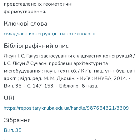
представлено їх геометричні
формоутворення.
Ключові слова
складчасті конструкції
,
нанотехнології
Бібліографічний опис
Лісун І. С. Галузі застосування складчастих конструкцій /
І. С. Лісун // Сучасні проблеми архітектури та
містобудування : наук.-техн. сб. / Київ. нац. ун-т буд-ва і
архіт. ; відп. ред. М. М. Дьомін. - Київ : КНУБА, 2014. -
Вип. 35. - С. 147-153. - Бібліогр : 8 назв.
URI
https://repositary.knuba.edu.ua/handle/987654321/3309
Зібрання
Вип. 35