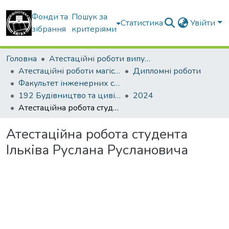
Фонди та
Пошук за
Статистика
Увійти
зібрання
критеріями
Головна
Атестаційні роботи випускників
Атестаційні роботи магістрів
Дипломні роботи
Факультет інженерних систем та екології
192 Будівництво та цивільна інженерія. Водопостачання та водовідведення
2024
Атестаційна робота студента Ільківа Руслана Руслановича
Атестаційна робота студента
Ільківа Руслана Руслановича