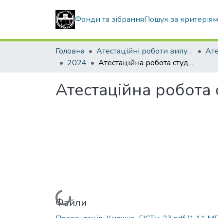
Фонди та зібрання
Пошук за критерія
Головна
Атестаційні роботи випускників
2024
Атестаційна робота студента Кияшко Олександра Івановича
Атестаційна робота
Вантажиться...
Файли