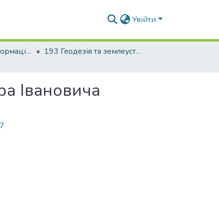
Увійти
Факультет геоінформаційних систем та управління територіями
193 Геодезія та землеустрій. Геоінформаційні системи і технології
ра Івановича
17