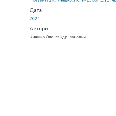
Презентація_Кияшко_ГІСТм-23.pdf
(1,11 MB
Дата
2024
Автори
Кияшко Олександр Іванович