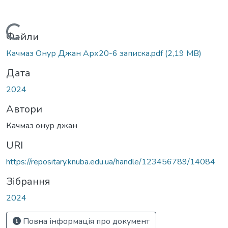
Вантажиться...
Файли
Качмаз Онур Джан Арх20-6 записка.pdf
(2,19 MB)
Дата
2024
Автори
Качмаз онур джан
URI
https://repositary.knuba.edu.ua/handle/123456789/14084
Зібрання
2024
Повна інформація про документ