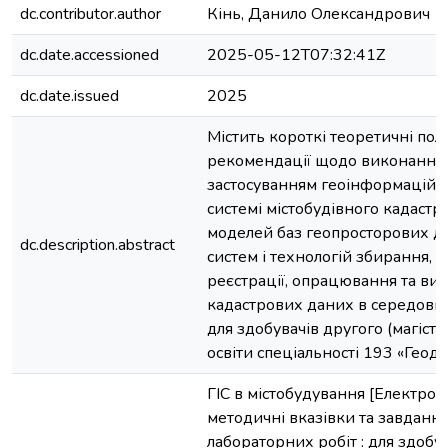
dc.contributor.author
Кінь, Данило Олександрович
dc.date.accessioned
2025-05-12T07:32:41Z
dc.date.issued
2025
Містить короткі теоретичні пол
рекомендації щодо виконання л
застосуванням геоінформаційни
системі містобудівного кадастр
моделей баз геопросторових д
dc.description.abstract
систем і технологій збирання, в
реєстрації, опрацювання та ви
кадастрових даних в середови
для здобувачів другого (магіст
освіти спеціальності 193 «Геоде
ГІС в містобудування [Електрон
методичні вказівки та завданн
лабораторних робіт : для здобу