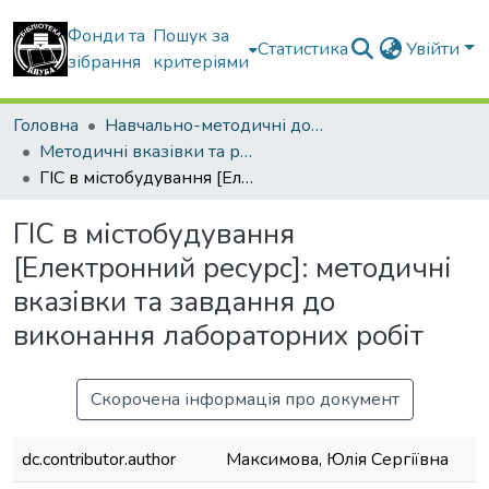
Фонди та
Пошук за
Статистика
Увійти
зібрання
критеріями
Головна
Навчально-методичні документи
Методичні вказівки та рекомендації
ГІС в містобудування [Електронний ресурс]: методичні вказівки та завдання до виконання лабораторних робіт
ГІС в містобудування
[Електронний ресурс]: методичні
вказівки та завдання до
виконання лабораторних робіт
Скорочена інформація про документ
dc.contributor.author
Максимова, Юлія Сергіївна