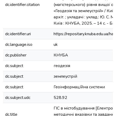
dc.identifier.citation
(магістерського) рівня вищої ос
«Геодезія та землеустрій» / Київ.
архіт. ; укладачі : уклад.: Ю. С. 
Київ : КНУБА, 2025. – 14 с. - Біблі
dc.identifier.uri
https://repositary.knuba.edu.ua
dc.language.iso
uk
dc.publisher
КНУБА
dc.subject
геодезія
dc.subject
землеустрій
dc.subject
Геоінформаці́йна системи
dc.subject.udc
528.92
ГІС в містобудування [Електрон
dc.title
методичні вказівки та завданн