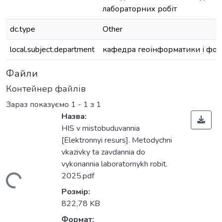
лабораторних робіт
dc.type
Other
local.subject.department
кафедра геоінформатики і фот
Файли
Контейнер файлів
Зараз показуємо
1 - 1 з 1
Назва:
HIS v mistobuduvannia
[Elektronnyi resurs]. Metodychni
vkazivky ta zavdannia do
vykonannia laboratornykh robit.
2025.pdf
Вантажиться...
Розмір:
822,78 KB
Формат: