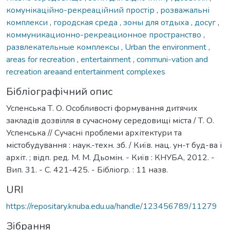
комунікаційно-рекреаційний простір
,
розважальні
комплекси
,
городская среда
,
зоны для отдыха
,
досуг
,
коммуникационно-рекреационное пространство
,
развлекательные комплексы
,
Urban the environment
,
areas for recreation
,
entertainment
,
communi-vation and
recreation areaand entertainment complexes
Бібліографічний опис
Успенська Т. О. Особливості формування дитячих
закладів дозвілля в сучасному середовищі міста / Т. О.
Успенська // Сучасні проблеми архітектури та
містобудування : наук.-техн. зб. / Київ. нац. ун-т буд-ва і
архіт. ; відп. ред. М. М. Дьомін. - Київ : КНУБА, 2012. -
Вип. 31. - С. 421-425. - Бібліогр. : 11 назв.
URI
https://repositary.knuba.edu.ua/handle/123456789/11279
Зібрання