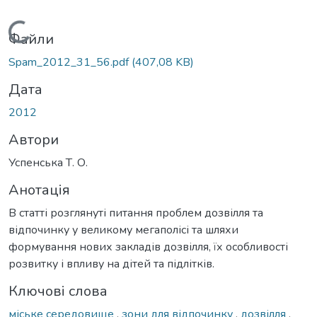
Вантажиться...
Файли
Spam_2012_31_56.pdf
(407,08 KB)
Дата
2012
Автори
Успенська Т. О.
Анотація
В статті розглянуті питання проблем дозвілля та
відпочинку у великому мегаполісі та шляхи
формування нових закладів дозвілля, їх особливості
розвитку і впливу на дітей та підлітків.
Ключові слова
міське середовище
,
зони для відпочинку
,
дозвілля
,