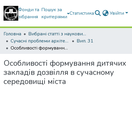
Фонди та
Пошук за
Статистика
Увійти
зібрання
критеріями
Головна
Вибрані статті з наукових збірників КНУБА
Сучасні проблеми архітектури та містобудування
Вип. 31
Особливості формування дитячих закладів дозвілля в сучасному середовищі міста
Особливості формування дитячих
закладів дозвілля в сучасному
середовищі міста