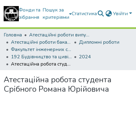
Фонди та
Пошук за
Статистика
Увійти
зібрання
критеріями
Головна
Атестаційні роботи випускників
Атестаційні роботи бакалаврів
Дипломні роботи
Факультет інженерних систем та екології
192 Будівництво та цивільна інженерія. Теплогазопостачання і вентиляція
2024
Атестаційна робота студента Срібного Романа Юрійовича
Атестаційна робота студента
Срібного Романа Юрійовича