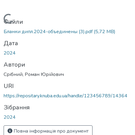
Вантажиться...
Файли
Бланки дипл.2024-объединены (3).pdf
(5,72 MB)
Дата
2024
Автори
Срібний, Роман Юрійович
URI
https://repositary.knuba.edu.ua/handle/123456789/14364
Зібрання
2024
Повна інформація про документ