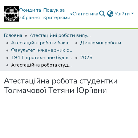
Фонди та
Пошук за
Статистика
Увійти
зібрання
критеріями
Головна
Атестаційні роботи випускників
Атестаційні роботи бакалаврів
Дипломні роботи
Факультет інженерних систем та екології
194 Гідротехнічне будівництво, водна інженерія та водні технології. Водогосподарське будівництво і управління водними ресурсами та системами
2025
Атестаційна робота студентки Толмачової Тетяни Юріївни
Атестаційна робота студентки
Толмачової Тетяни Юріївни