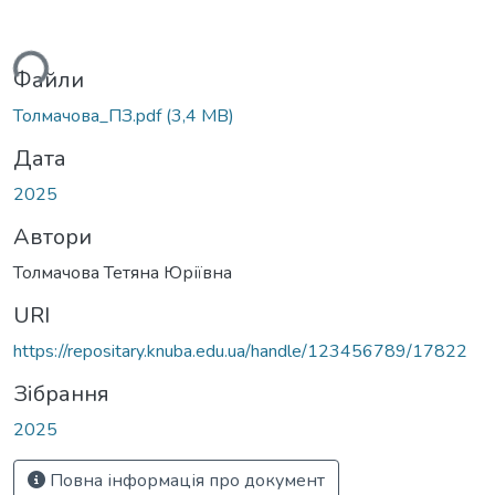
ться...
Файли
Толмачова_ПЗ.pdf
(3,4 MB)
Дата
2025
Автори
Толмачова Тетяна Юріївна
URI
https://repositary.knuba.edu.ua/handle/123456789/17822
Зібрання
2025
Повна інформація про документ