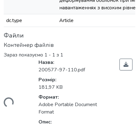
деформування оболонок при імп
навантаженнях з високим рівнем 
dc.type
Article
Файли
Контейнер файлів
Зараз показуємо
1 - 1 з 1
Назва:
200577-97-110.pdf
Розмір:
181,97 KB
Формат:
ься...
Adobe Portable Document
Format
Опис: