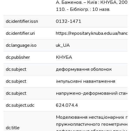
А. Баженов. – Київ : КНУБА, 2005. -
110. - Бібліогр. : 10 назв.
dc.identifier.issn
0132-1471
dc.identifier.uri
https://repositary.knuba.edu.ua/h
dc.language.iso
uk_UA
dc.publisher
КНУБА
dc.subject
деформування оболонок
dc.subject
імпульсивні навантаження
dc.subject
напружено-деформований стан (
dc.subject.udc
624.074.4
Моделювання нестаціонарних пр
пружнопластичного геометрично 
dc.title