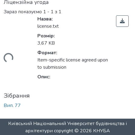
Ліцензійна угода
Зараз показуємо
1 - 1 з 1
Назва:
license.txt
Розмір:
3,67 KB
Формат:
ься...
Item-specific license agreed upon
to submission
Опис:
Зібрання
Вип. 77
Київський Національний Університет будівництва і
архітектури
copyright © 2026
КНУБА