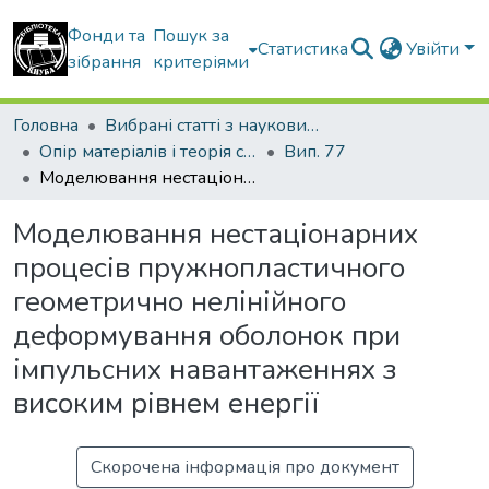
Фонди та
Пошук за
Статистика
Увійти
зібрання
критеріями
Головна
Вибрані статті з наукових збірників КНУБА
Опір матеріалів і теорія споруд
Вип. 77
Моделювання нестаціонарних процесів пружнопластичного геометрично нелінійного деформування оболонок при імпульсних навантаженнях з високим рівнем енергії
Моделювання нестаціонарних
процесів пружнопластичного
геометрично нелінійного
деформування оболонок при
імпульсних навантаженнях з
високим рівнем енергії
Скорочена інформація про документ