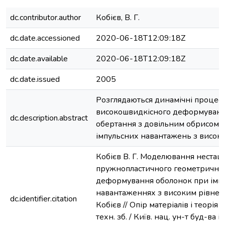
dc.contributor.author
Кобієв, В. Г.
dc.date.accessioned
2020-06-18T12:09:18Z
dc.date.available
2020-06-18T12:09:18Z
dc.date.issued
2005
Розглядаються динамічні процес
високошвидкісного деформуванн
dc.description.abstract
обертання з довільним обрисом м
імпульсних навантажень з високи
Кобієв В. Г. Моделювання нестац
пружнопластичного геометрично 
деформування оболонок при імп
навантаженнях з високим рівнем ен
dc.identifier.citation
Кобієв // Опір матеріалів і теорія с
техн. зб. / Київ. нац. ун-т буд-ва і а