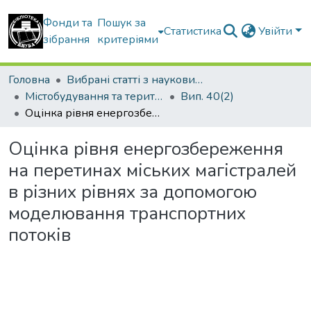
Фонди та
Пошук за
Статистика
Увійти
зібрання
критеріями
Головна
Вибрані статті з наукових збірників КНУБА
Містобудування та територіальне планування
Вип. 40(2)
Оцінка рівня енергозбереження на перетинах міських магістралей в різних рівнях за допомогою моделювання транспортних потоків
Оцінка рівня енергозбереження
на перетинах міських магістралей
в різних рівнях за допомогою
моделювання транспортних
потоків