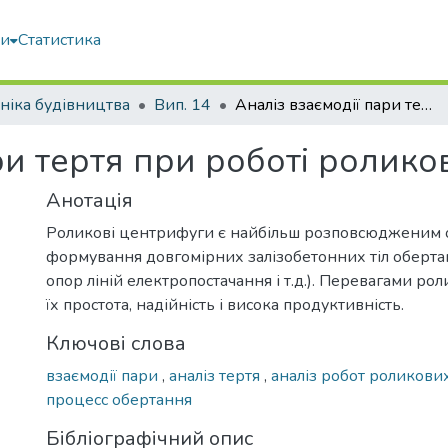
ми
Статистика
ніка будівництва
Вип. 14
Аналіз взаємодії пари тертя при роботі роликових центрифуг
ри тертя при роботі ролик
Анотація
Роликові центрифуги є найбільш розповсюдженим 
формування довгомірних залізобетонних тіл обертан
опор ліній електропостачання і т.д.). Перевагами рол
їх простота, надійність і висока продуктивність.
Ключові слова
взаємодії пари
,
аналіз тертя
,
аналіз робот роликов
процесс обертання
Бібліографічний опис