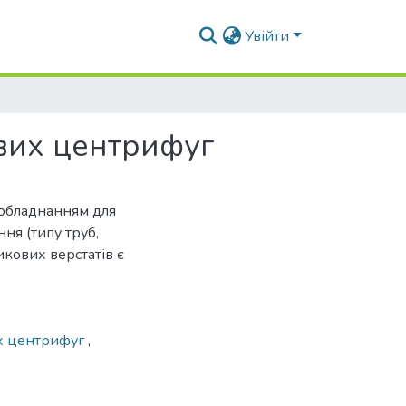
Увійти
ових центрифуг
обладнанням для
ня (типу труб,
икових верстатів є
их центрифуг
,