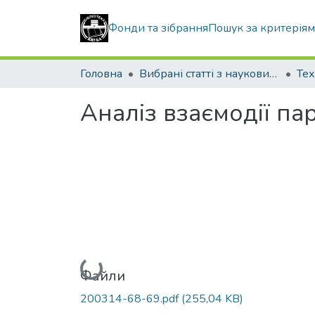
Фонди та зібрання
Пошук за критерія
Головна
Вибрані статті з наукових збірників КНУБА
Тех
Аналіз взаємодії па
Вантажиться...
Файли
200314-68-69.pdf
(255,04 KB)