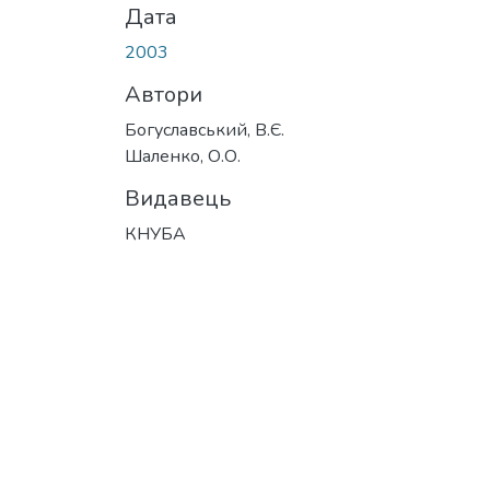
Дата
2003
Автори
Богуславський, В.Є.
Шаленко, О.О.
Видавець
КНУБА