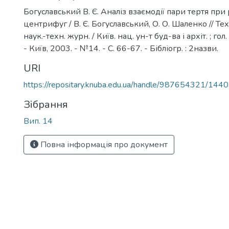
Богуславський В. Є. Аналіз взаємодії пари тертя при
центрифуг / В. Є. Богуславський, О. О. Шаленко // Те
наук.-техн. журн. / Київ. нац. ун-т буд-ва і архіт. ; гол.
- Київ, 2003. - №14. - С. 66-67. - Бібліогр. : 2назви.
URI
https://repositary.knuba.edu.ua/handle/987654321/1440
Зібрання
Вип. 14
Повна інформація про документ