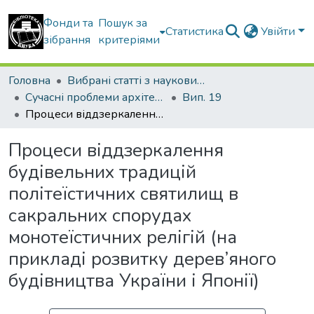
Фонди та
Пошук за
Статистика
Увійти
зібрання
критеріями
Головна
Вибрані статті з наукових збірників КНУБА
Сучасні проблеми архітектури та містобудування
Вип. 19
Процеси віддзеркалення будівельних традицій політеїстичних святилищ в сакральних спорудах монотеїстичних релігій (на прикладі розвитку дерев’яного будівництва України і Японії)
Процеси віддзеркалення
будівельних традицій
політеїстичних святилищ в
сакральних спорудах
монотеїстичних релігій (на
прикладі розвитку дерев’яного
будівництва України і Японії)