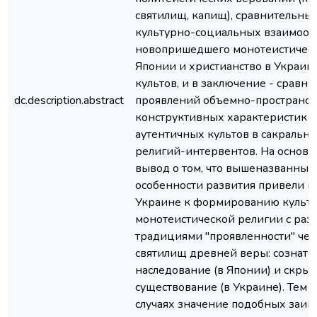
святилищ, капищ), сравнительны
культурно-социальных взаимоо
новопришедшего монотеистическ
Японии и христианство в Украине
культов, и в заключение - сравн
dc.description.abstract
проявлений объемно-пространст
конструктивных характеристик 
аутентичных культов в сакральн
религий-интервентов. На основе 
вывод о том, что вышеназванные
особенности развития привели в
Украине к формированию культ
монотеистической религии с ра
традициями "проявленности" чер
святилищ древней веры: сознате
наследование (в Японии) и скрыт
существование (в Украине). Тем н
случаях значение подобных заим