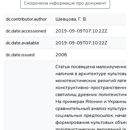
Скорочена інформація про документ
dc.contributor.author
Шевцова, Г. В.
dc.date.accessioned
2019-09-09T07:10:22Z
dc.date.available
2019-09-09T07:10:22Z
dc.date.issued
2008
Статья посвящена малоизученно
наличия в архитектуре культовы
монотеистических религий лате
конструктивно-пространственны
святилищ древних политеистиче
На примерах Японии и Украины
сравнительный анализ культурно
социальных предпосылок, начал
формирования культовых объек
политеистических верований (ку