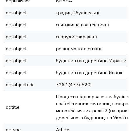
dc.publisher
КНУБА
dc.subject
традиції будівельні
dc.subject
святилища політеїстичні
dc.subject
споруди сакральні
dc.subject
релігії монотеїстичні
dc.subject
будівництво дерев’яне України
dc.subject
будівництво дерев’яне Японії
dc.subject.udc
726.1(477)(520)
Процеси віддзеркалення будівел
політеїстичних святилищ в сакра
dc.title
монотеїстичних релігій (на прикл
дерев’яного будівництва України і
dc.type
Article