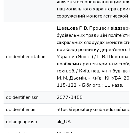
является основополагающим для
национального характера архит
сооружений монотеистической р
Шевцова Г. В. Процеси віддзерк
будівельних традицій політеїсти
сакральних спорудах монотеїстичн
прикладі розвитку дерев’яного б
dc.identifier.citation
України і Японії) / Г. В. Шевцова //
проблеми архітектури та містобуду
техн. зб. / Київ. нац. ун-т буд-ва і а
М. М. Дьомін. - Київ : КНУБА, 2018.
115-122. - Бібліогр. : 11 назв.
dc.identifier.issn
2077-3455
dc.identifier.uri
https://repositary.knuba.edu.ua/ha
dc.language.iso
uk_UA