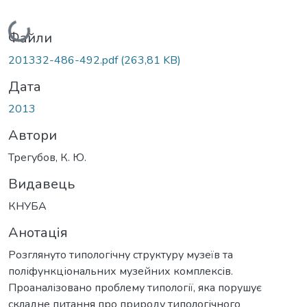
Вантажиться...
Файли
201332-486-492.pdf
(263,81 KB)
Дата
2013
Автори
Трегубов, К. Ю.
Видавець
КНУБА
Анотація
Розглянуто типологічну структуру музеїв та
поліфункціональних музейних комплексів.
Проаналізовано проблему типології, яка порушує
складне питання про природу типологічного