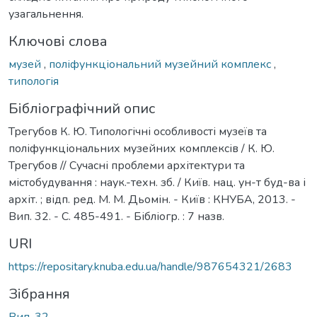
узагальнення.
Ключові слова
музей
,
поліфункціональний музейний комплекс
,
типологія
Бібліографічний опис
Трегубов К. Ю. Типологічні особливості музеїв та
поліфункціональних музейних комплексів / К. Ю.
Трегубов // Сучасні проблеми архітектури та
містобудування : наук.-техн. зб. / Київ. нац. ун-т буд-ва і
архіт. ; відп. ред. М. М. Дьомін. - Київ : КНУБА, 2013. -
Вип. 32. - С. 485-491. - Бібліогр. : 7 назв.
URI
https://repositary.knuba.edu.ua/handle/987654321/2683
Зібрання
Вип. 32