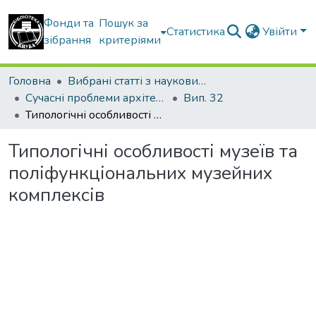
Фонди та
Пошук за
Статистика
Увійти
зібрання
критеріями
Головна
Вибрані статті з наукових збірників КНУБА
Сучасні проблеми архітектури та містобудування
Вип. 32
Типологічні особливості музеїв та поліфункціональних музейних комплексів
Типологічні особливості музеїв та
поліфункціональних музейних
комплексів