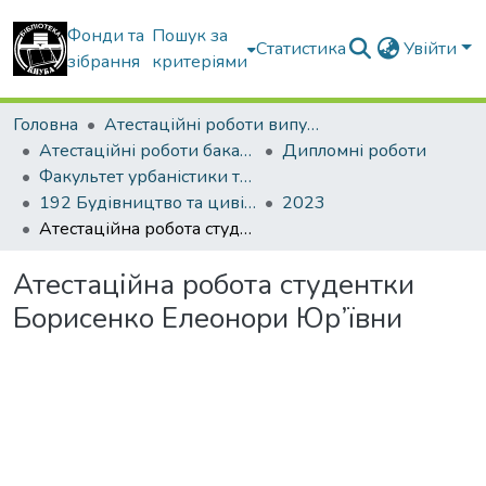
Фонди та
Пошук за
Статистика
Увійти
зібрання
критеріями
Головна
Атестаційні роботи випускників
Атестаційні роботи бакалаврів
Дипломні роботи
Факультет урбаністики та просторового планування
192 Будівництво та цивільна інженерія. Міське будівництво та господарство
2023
Атестаційна робота студентки Борисенко Елеонори Юр’ївни
Атестаційна робота студентки
Борисенко Елеонори Юр’ївни