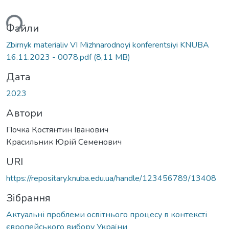
ться...
Файли
Zbirnyk materialiv VI Mizhnarodnoyi konferentsiyi KNUBA
16.11.2023 - 0078.pdf
(8,11 MB)
Дата
2023
Автори
Почка Костянтин Іванович
Красильник Юрій Семенович
URI
https://repositary.knuba.edu.ua/handle/123456789/13408
Зібрання
Актуальні проблеми освітнього процесу в контексті
європейського вибору України