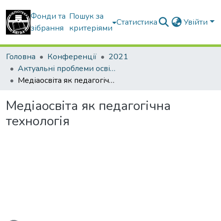
Фонди та
Пошук за
Статистика
Увійти
зібрання
критеріями
Головна
Конференції
2021
Актуальні проблеми освітнього процесу в контексті європейського вибору України: матеріали ІV Всеукраїнського круглого столу з міжнародною участю (17 листопада 2021 року)
Медіаосвіта як педагогічна технологія
Медіаосвіта як педагогічна
технологія