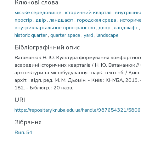
Ключові слова
міське середовище
,
історичний квартал
,
внутрішнь
простір
,
двір
,
ландшафт
,
городская среда
,
историч
внутриквартальное пространство
,
двор
,
ландшафт
historic quarter
,
quarter space
,
yard
,
landscape
Бібліографічний опис
Ватаманюк Н. Ю. Культура формування комфортно
всередині історичних кварталів / Н. Ю. Ватаманюк //
архітектури та містобудування : наук.-техн. зб. / Київ.
архіт. ; відп. ред. М. М. Дьомін. - Київ : КНУБА, 2019. -
182. - Бібліогр. : 20 назв.
URI
https://repositary.knuba.edu.ua/handle/987654321/5806
Зібрання
Вип. 54