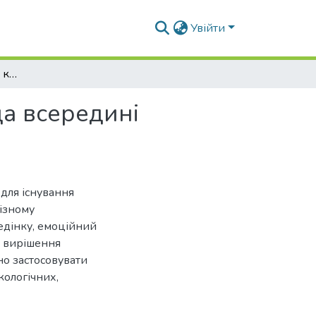
Увійти
Культура формування комфортного середовища всередині історичних кварталів
а всередині
 для існування
різному
едінку, емоційний
я вирішення
о застосовувати
кологічних,