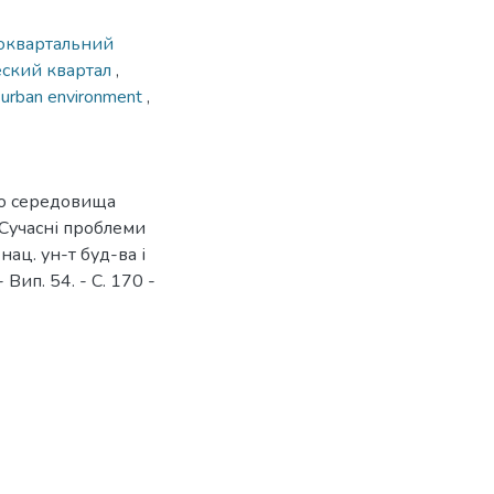
оквартальний
еский квартал
,
,
urban environment
,
го середовища
 Сучасні проблеми
 нац. ун-т буд-ва і
 Вип. 54. - С. 170 -