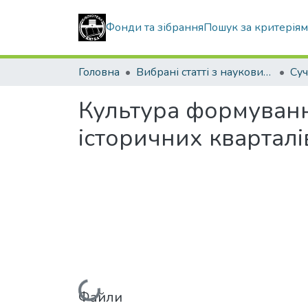
Фонди та зібрання
Пошук за критерія
Головна
Вибрані статті з наукових збірників КНУБА
Культура формуван
історичних кварталі
Файли