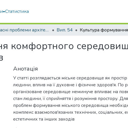
ми
Статистика
Сучасні проблеми архітектури та містобудування
Вип. 54
ня комфортного середовищ
в
Анотація
У статті розглядається міське середовище як простір
людини, вплив на її духовне і фізичне здоров'я. По 
організоване середовище неминуче впливає на пов
стан людини, її сприйняття і розуміння простору. Дл
проблем формування міського середовища необхідн
комплекс взаємопов'язаних технічних, соціальних, е
естетичних та інших заходів