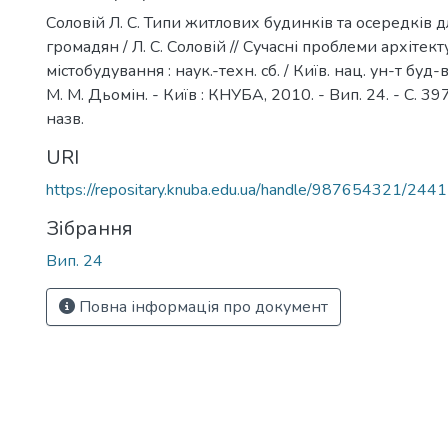
Соловій Л. С. Типи житлових будинків та осередків 
громадян / Л. С. Соловій // Сучасні проблеми архітект
містобудування : наук.-техн. сб. / Київ. нац. ун-т буд-ва 
М. М. Дьомін. - Київ : КНУБА, 2010. - Вип. 24. - С. 397
назв.
URI
https://repositary.knuba.edu.ua/handle/987654321/2441
Зібрання
Вип. 24
Повна інформація про документ