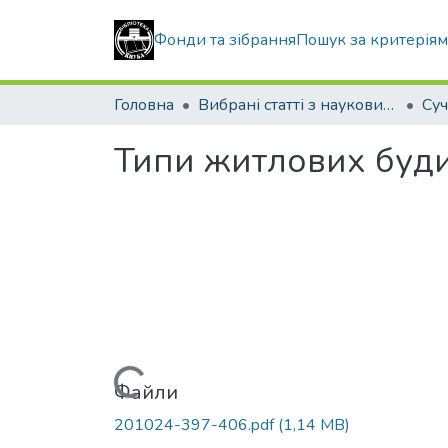
Фонди та зібрання
Пошук за критерія
Головна
Вибрані статті з наукових збірників КНУБА
Типи житлових буди
Вантажиться...
Файли
201024-397-406.pdf
(1,14 MB)