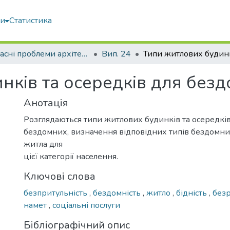
ми
Статистика
Сучасні проблеми архітектури та містобудування
Вип. 24
нків та осередків для без
Анотація
Розглядаються типи житлових будинків та осередків
бездомних, визначення відповідних типів бездомних
житла для
цієї категорії населення.
Ключові слова
безпритульність
,
бездомність
,
житло
,
бідність
,
безр
намет
,
соціальні послуги
Бібліографічний опис