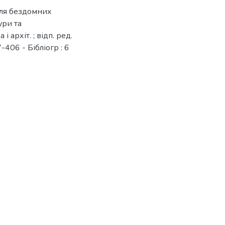
для бездомних
ури та
і архіт. ; відп. ред.
-406 - Бібліогр : 6