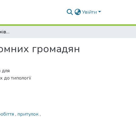
Увійти
Типи житлових будинків та осередків для бездомних громадян
домних громадян
 для
 до типології
обіття
,
притулок
,