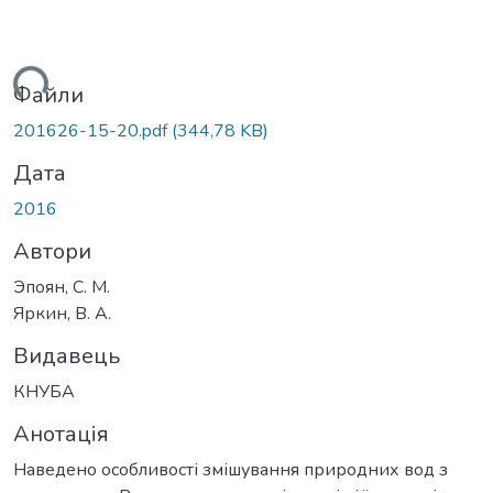
иться...
Файли
201626-15-20.pdf
(344,78 KB)
Дата
2016
Автори
Эпоян, С. М.
Яркин, В. А.
Видавець
КНУБА
Анотація
Наведено особливості змішування природних вод з