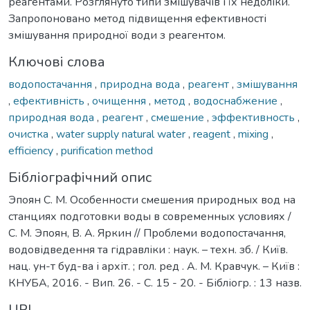
реагентами. Розглянуто типи змішувачів і їх недоліки.
Запропоновано метод підвищення ефективності
змішування природної води з реагентом.
Ключові слова
водопостачання
,
природна вода
,
реагент
,
змішування
,
ефективність
,
очищення
,
метод
,
водоснабжение
,
природная вода
,
реагент
,
смешение
,
эффективность
,
очистка
,
water supply natural water
,
reagent
,
mixing
,
efficiency
,
purification method
Бібліографічний опис
Эпоян С. М. Особенности смешения природных вод на
станциях подготовки воды в современных условиях /
С. М. Эпоян, В. А. Яркин // Проблеми водопостачання,
водовідведення та гідравліки : наук. – техн. зб. / Київ.
нац. ун-т буд-ва і архіт. ; гол. ред . А. М. Кравчук. – Київ :
КНУБА, 2016. - Вип. 26. - С. 15 - 20. - Бібліогр. : 13 назв.
URI