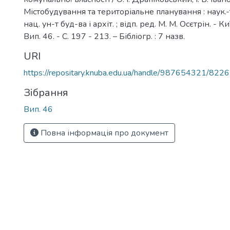
Містобудування та територіальне планування : наук.-те
нац. ун-т буд-ва і архіт. ; відп. ред. М. М. Осєтрін. - К
Вип. 46. - С. 197 - 213. – Бібліогр. : 7 назв.
URI
https://repositary.knuba.edu.ua/handle/987654321/8226
Зібрання
Вип. 46
Повна інформація про документ