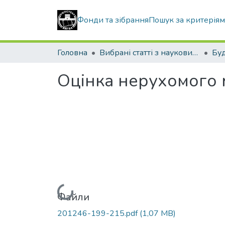
Фонди та зібрання
Пошук за критерія
Головна
Вибрані статті з наукових збірників КНУБА
Оцінка нерухомого 
Вантажиться...
Файли
201246-199-215.pdf
(1,07 MB)