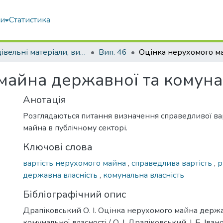
ми
Статистика
Будівельні матеріали, вироби та санітарна техніка
Вип. 46
майна державної та комуна
Анотація
Розглядаються питання визначення справедливої ва
майна в публічному секторі.
Ключові слова
вартість нерухомого майна
,
справедлива вартість
,
р
державна власність
,
комунальна власність
Бібліографічний опис
Драпіковський О. І. Оцінка нерухомого майна держа
комунальної власності / О. І. Драпіковський, І. Б. Івано