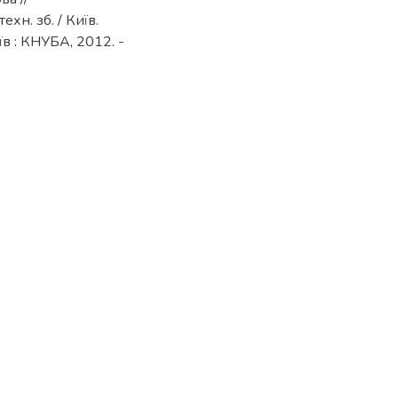
хн. зб. / Київ.
иїв : КНУБА, 2012. -