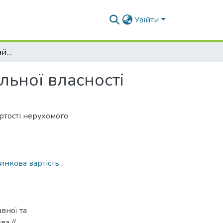
Увійти
Оцінка нерухомого майна державної та комунальної власності
льної власності
ртості нерухомого
инкова вартість
,
вної та
ва //