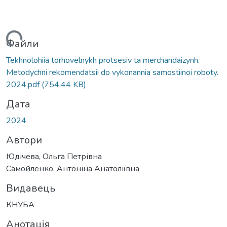
иться...
Файли
Tekhnolohiia torhovelnykh protsesiv ta merchandaizynh.
Metodychni rekomendatsii do vykonannia samostiinoi roboty.
2024.pdf
(754,44 KB)
Дата
2024
Автори
Юдічева, Ольга Петрівна
Самойленко, Антоніна Анатоліївна
Видавець
КНУБА
Анотація